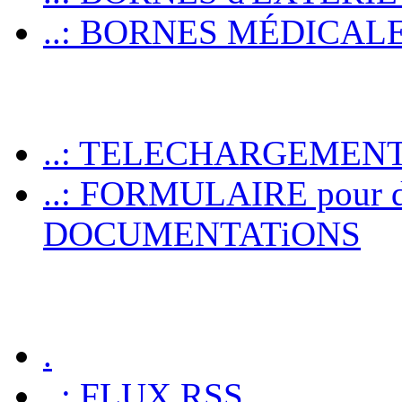
..: BORNES MÉDICALES p
..: TELECHARGEMEN
..: FORMULAIRE pour 
DOCUMENTATiONS
.
..: FLUX RSS