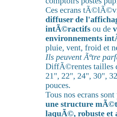
comptoirs postes pupi
Ces ecrans tÃ©lÃ©v
diffuser de l'affic
intÃ©ractifs
ou de
environnements int
pluie, vent, froid et n
Ils peuvent Ãªtre pa
DiffÃ©rentes tailles
21", 22", 24", 30", 32"
pouces.
Tous nos ecrans sont
une structure mÃ©t
laquÃ©, robuste et 