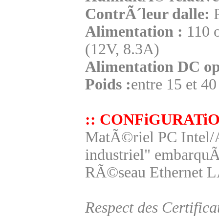
ContrÃ´leur dalle:
P
Alimentation :
110 o
(12V, 8.3A)
Alimentation DC opt
Poids :
entre 15 et 40
:: CONFiGURATi
MatÃ©riel PC Intel
industriel" embarquÃ
RÃ©seau Ethernet L
Respect des Certifi