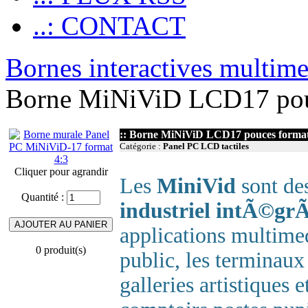
..: CONTACT
Bornes interactives multim
Borne MiNiViD LCD17 pouce
:: Borne MiNiViD LCD17 pouces format 4
Catégorie :
Panel PC LCD tactiles
Cliquer pour agrandir
Les
MiniVid
sont de
Quantité :
industriel intÃ©gr
applications multime
0 produit(s)
public, les terminaux
galleries artistique