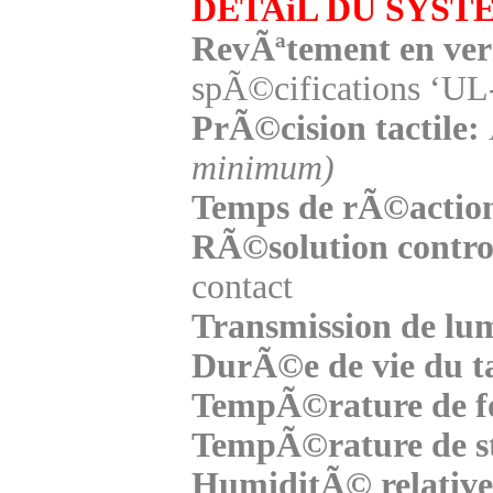
DETAiL DU SYSTE
RevÃªtement en ver
spÃ©cifications ‘UL-
PrÃ©cision tactile:
minimum)
Temps de rÃ©action 
RÃ©solution control
contact
Transmission de lum
DurÃ©e de vie du ta
TempÃ©rature de f
TempÃ©rature de st
HumiditÃ© relative