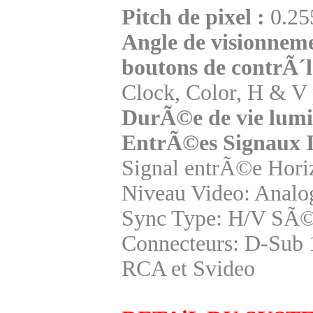
Pitch de pixel :
0.25
Angle de visionneme
boutons de contrÃ´
Clock, Color, H & V 
DurÃ©e de vie lumiÃ
EntrÃ©es Signaux I
Signal entrÃ©e Hori
Niveau Video: Analo
Sync Type: H/V SÃ
Connecteurs: D-Sub 
RCA et Svideo