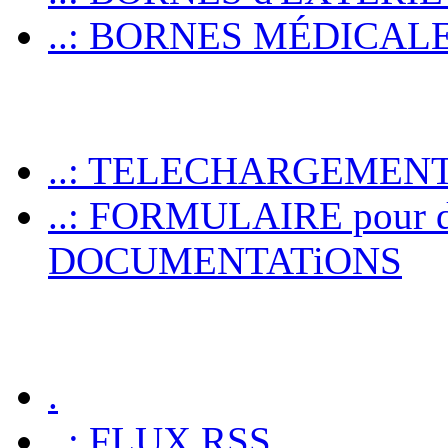
..: BORNES MÉDICALES p
..: TELECHARGEMEN
..: FORMULAIRE pour 
DOCUMENTATiONS
.
..: FLUX RSS