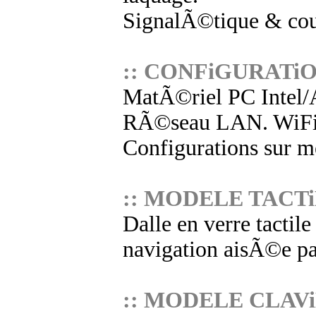
SignalÃ©tique & cou
:: CONFiGURATi
MatÃ©riel PC Intel
RÃ©seau LAN. WiF
Configurations sur m
:: MODELE TACTi
Dalle en verre tactil
navigation aisÃ©e p
:: MODELE CLAVi