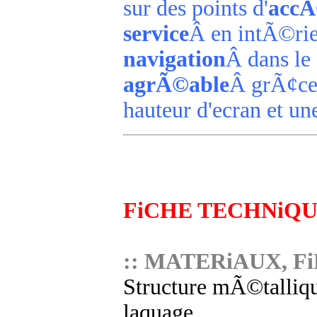
sur des points d'
accÃ
service
Â en intÃ©ri
navigation
Â dans le
agrÃ©able
Â grÃ¢ce
hauteur d'ecran et u
FiCHE TECHNiQ
:: MATERiAUX, Fi
Structure mÃ©tallique
laquage.