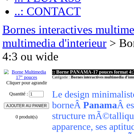
..: CONTACT
Bornes interactives multim
multimedia d'interieur
> Bo
4:3 ou wide
:: Borne PANAMA-17 pouces format 4:
Catégorie :
Bornes interactives multimedia d'int
Cliquer pour agrandir
Le design minimaliste
Quantité :
borneÂ
Panama
Â es
structure mÃ©talliq
0 produit(s)
apparence, ses aptitud