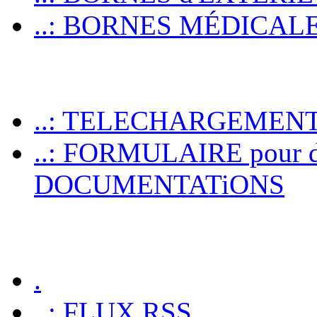
..: BORNES MÉDICALES p
..: TELECHARGEMEN
..: FORMULAIRE pour 
DOCUMENTATiONS
.
..: FLUX RSS