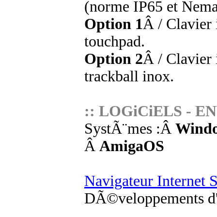
(norme IP65 et Nema
Option 1
Â / Clavier
touchpad.
Option 2
Â / Clavier 
trackball inox.
:: LOGiCiELS - 
SystÃ¨mes :Â
Wind
Â
AmigaOS
Navigateur Internet
DÃ©veloppements d'a