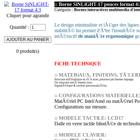
:: Borne SiNLiGHT-17 pouces format 4:
Catégorie :
Bornes interactives multimedia d'int
Cliquer pour agrandir
Le design minimaliste et lÃ©ger des lignes
Quantité :
stabilitÃ© lui permet d'Ãªtre l'installÃ©e su
intÃ©ractif
de maniÃ¨re ergonomique
gr
0 produit(s)
FiCHE TECHNiQUE
:: MATERiAUX, FiNiTiONS, TÃ´LER
Structure mÃ©tallique en tÃ´le acier, peinture par thermo-laquage.
Ou structure entiÃ¨rement inox.
SignalÃ©tique & couleur personnalisÃ©es.
:: CONFiGURATiONS MATERiELLE
MatÃ©riel PC Intel/Amd ou matÃ©riel P
Configurations sur mesure.
:: MODELE TACTiLE: LCD17
Dalle en verre tactile blindÃ©e de techno
:: MODELE CLAViER: