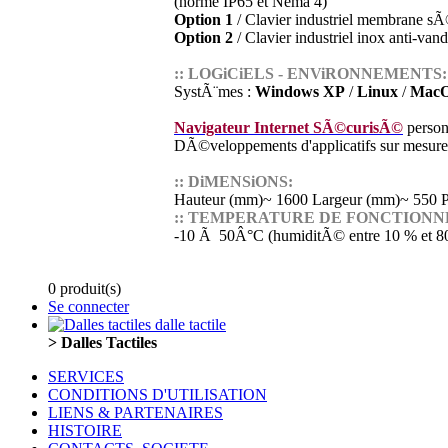
(norme IP65 et Nema 4)
Option 1
/ Clavier industriel membrane s
Option 2
/ Clavier industriel inox anti-vand
:: LOGiCiELS - ENViRONNEMENTS:
SystÃ¨mes :
Windows XP
/
Linux
/
Mac
Navigateur Internet SÃ©curisÃ©
person
DÃ©veloppements d'applicatifs sur mesure
:: DiMENSiONS:
Hauteur (mm)~ 1600 Largeur (mm)~ 550 P
:: TEMPERATURE DE FONCTIONN
-10 Ã 50Â°C (humiditÃ© entre 10 % et 8
0 produit(s)
Se connecter
> Dalles Tactiles
SERVICES
CONDITIONS D'UTILISATION
LIENS & PARTENAIRES
HISTOIRE