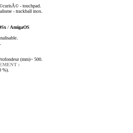
Ã©curisÃ© - touchpad.
alisme - trackball inox.
OSx
/
AmigaOS
nalisable.
.
rofondeur (mm)~ 500.
EMENT :
0 %).