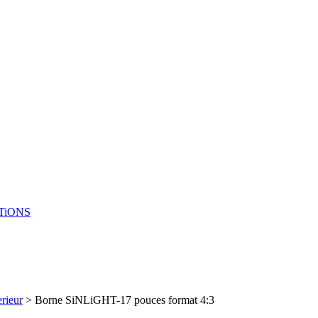
TiONS
erieur
> Borne SiNLiGHT-17 pouces format 4:3