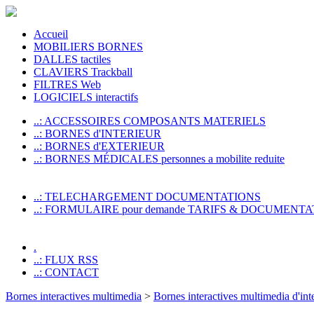
Accueil
MOBILIERS BORNES
DALLES tactiles
CLAVIERS Trackball
FILTRES Web
LOGICIELS interactifs
..: ACCESSOIRES COMPOSANTS MATERIELS
..: BORNES d'INTERIEUR
..: BORNES d'EXTERIEUR
..: BORNES MÉDICALES personnes a mobilite reduite
..: TELECHARGEMENT DOCUMENTATIONS
..: FORMULAIRE pour demande TARIFS & DOCUMENTA
.
..: FLUX RSS
..: CONTACT
Bornes interactives multimedia
>
Bornes interactives multimedia d'int