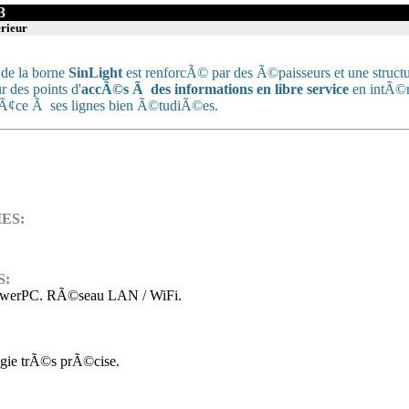
3
erieur
 de la borne
SinLight
est renforcÃ© par des Ã©paisseurs et une struc
r des points d'
accÃ©s Ã des informations en libre service
en intÃ©r
Ã¢ce Ã ses lignes bien Ã©tudiÃ©es.
IES:
S:
owerPC. RÃ©seau LAN / WiFi.
logie trÃ©s prÃ©cise.