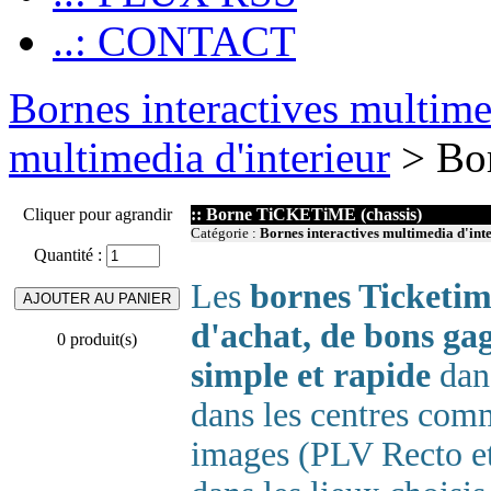
..: CONTACT
Bornes interactives multim
multimedia d'interieur
> Bo
Cliquer pour agrandir
:: Borne TiCKETiME (chassis)
Catégorie :
Bornes interactives multimedia d'int
Quantité :
Les
bornes Ticketi
d'achat, de bons ga
0 produit(s)
simple et rapide
dans
dans les centres com
images (PLV Recto et 