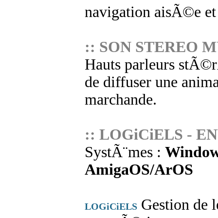
navigation aisÃ©e et
:: SON STEREO 
Hauts parleurs stÃ©r
de diffuser une anima
marchande.
:: LOGiCiELS - 
SystÃ¨mes :
Window
AmigaOS/ArOS
Gestion de l
LOGiCiELS