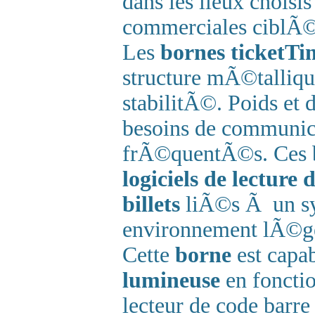
dans les lieux choisi
commerciales ciblÃ©
Les
bornes ticketTi
structure mÃ©talliqu
stabilitÃ©. Poids e
besoins de communica
frÃ©quentÃ©s. Ces b
logiciels de lecture 
billets
liÃ©s Ã un sy
environnement lÃ©ge
Cette
borne
est capab
lumineuse
en fonctio
lecteur de code barre