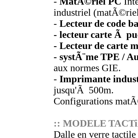
-
MatÃ©riel PC
Int
industriel (matÃ©rie
-
Lecteur de code b
- lecteur carte Ã pu
- Lecteur de carte
- systÃ¨me TPE / A
aux normes GIE.
-
Imprimante industr
jusqu'Ã 500m.
Configurations matÃ©
:: MODELE TACTi
Dalle en verre tactil