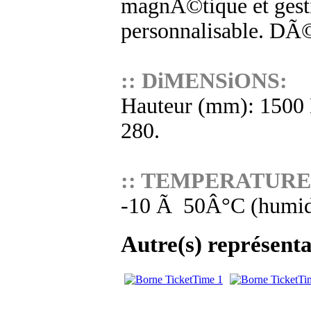
magnÃ©tique et gesti
personnalisable. DÃ©
:: DiMENSiONS:
Hauteur (mm): 1500 
280.
:: TEMPERATURE
-10 Ã 50Â°C (humidi
Autre(s) représenta