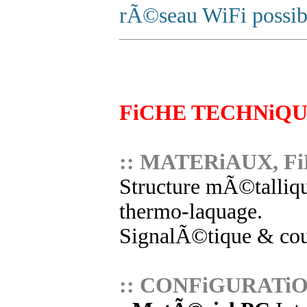
rÃ©seau WiFi possib
FiCHE TECHNiQ
:: MATERiAUX, Fi
Structure mÃ©talliqu
thermo-laquage.
SignalÃ©tique & cou
:: CONFiGURATi