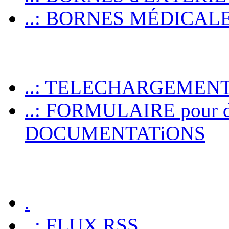
..: BORNES MÉDICALES p
..: TELECHARGEMEN
..: FORMULAIRE pour 
DOCUMENTATiONS
.
..: FLUX RSS