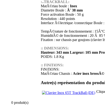
:..TRACKBALL:
MatÃ©riau boule :
Inox
Diametre Boule :
Ã˜ 38 mm
Force activation Boule : 50 g
Resolution : 440 points
Interface Ã©lectrique /connectique Boule 
TempÃ©rature de fonctionnement : 15Â
HumiditÃ© de fonctionnement : 20 Ã 85 %
Fixation : sur chassis par goujons (clavier 
:: DiMENSiONS:
Hauteur: 343 mm Largeur: 105 mm Pro
POIDS: 1.8 Kg
:: FiNiTiONS:
FiNiTiONS:
MatÃ©riau Chassis :
Acier inox brossÃ© 
Autre(s) représentation du produi
Cliqu
0 produit(s)