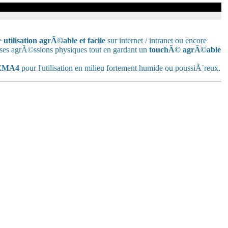
e
utilisation agrÃ©able et facile
sur internet / intranet ou encore
es agrÃ©ssions physiques tout en gardant un
touchÃ© agrÃ©able
NEMA4
pour l'utilisation en milieu fortement humide ou poussiÃ¨reux.