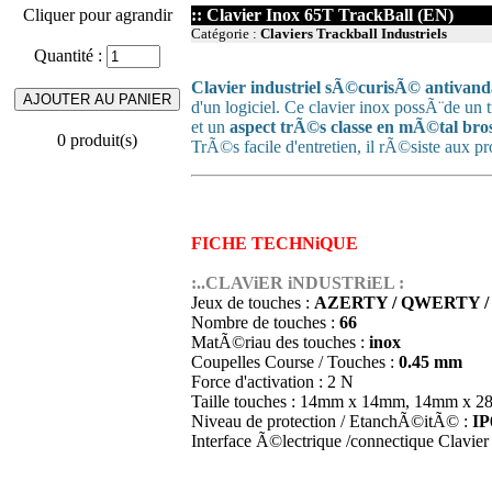
Cliquer pour agrandir
:: Clavier Inox 65T TrackBall (EN)
Catégorie :
Claviers Trackball Industriels
Quantité :
Clavier industriel sÃ©curisÃ© antivand
d'un logiciel. Ce clavier inox possÃ¨de un
et un
aspect trÃ©s classe en mÃ©tal br
0 produit(s)
TrÃ©s facile d'entretien, il rÃ©siste aux 
FICHE TECHNiQUE
:..CLAViER iNDUSTRiEL :
Jeux de touches :
AZERTY / QWERTY 
Nombre de touches :
66
MatÃ©riau des touches :
inox
Coupelles Course / Touches :
0.45 mm
Force d'activation : 2 N
Taille touches : 14mm x 14mm, 14mm x
Niveau de protection / EtanchÃ©itÃ© :
IP
Interface Ã©lectrique /connectique Clavier 