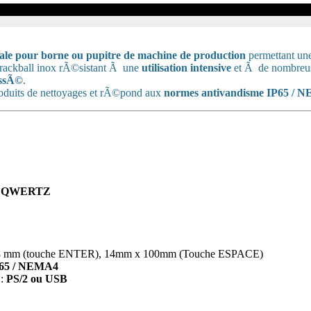
ale pour borne ou pupitre de machine de production
permettant un
 trackball inox rÃ©sistant Ã une
utilisation intensive
et Ã de nombreus
ossÃ©
.
produits de nettoyages et rÃ©pond aux
normes antivandisme IP65 / 
/ QWERTZ
 28 mm (touche ENTER), 14mm x 100mm (Touche ESPACE)
65 / NEMA4
:
PS/2 ou USB