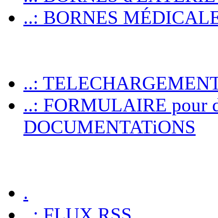
..: BORNES MÉDICALES p
..: TELECHARGEMEN
..: FORMULAIRE pour 
DOCUMENTATiONS
.
..: FLUX RSS