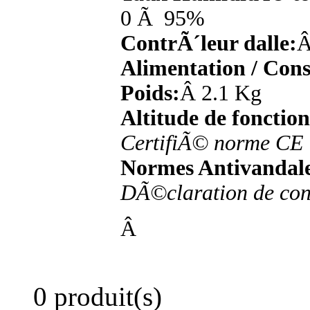
0 Ã 95%
ContrÃ´leur dalle:
Â
Alimentation / Con
Poids:
Â 2.1 Kg
Altitude de fonctio
CertifiÃ© norme CE
Normes Antivandal
DÃ©claration de co
Â
0 produit(s)