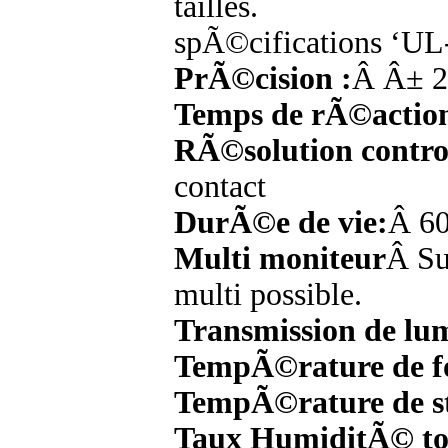
tailles.
spÃ©cifications ‘UL-
PrÃ©cision :
Â Â± 2
Temps de rÃ©action
RÃ©solution control
contact
DurÃ©e de vie:
Â 60
Multi moniteur
Â Su
multi possible.
Transmission de lum
TempÃ©rature de f
TempÃ©rature de st
Taux HumiditÃ© t