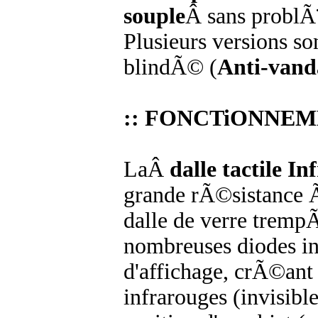
souple
Â sans problÃ¨
Plusieurs versions s
blindÃ© (
Anti-vand
:: FONCTiONNEM
LaÂ
dalle tactile I
grande rÃ©sistance 
dalle de verre trem
nombreuses diodes in
d'affichage, crÃ©ant
infrarouges (invisib